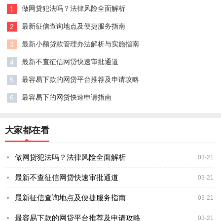
做网贷犯法吗？法律风险全面解析
1
最新征信查询地点及便捷服务指南
2
最新小额贷款管理办法解析与实施指南
3
最新不查征信网贷快速审批通道
4
最容易下款的网贷平台推荐及申请攻略
5
最容易下的网贷快速申请指南
6
大家都在看
做网贷犯法吗？法律风险全面解析
03-21
最新不查征信网贷快速审批通道
03-21
最新征信查询地点及便捷服务指南
03-21
最容易下款的网贷平台推荐及申请攻略
03-21