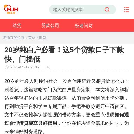
助贷
贷款公司
极速问财
您所在的位置：
首页
>
助贷
20岁纯白户必看！这5个贷款口子下款
快、门槛低
2025-05-17 20:19
20岁的年轻人刚接触社会，没有信用记录又想贷款怎么办？
别着急，这篇攻略专门为纯白户量身定制！本文将深入解析
适合年轻群体的正规贷款渠道，从消费金融到信用卡分期，
再到助贷平台和学生专属产品，手把手教你避开申请雷区。
文中不仅会推荐实操性强的借款方案，更会重点强调
如何通
过合理借贷建立良好信用
，让你在解决资金需求的同时，为
未来铺好财务道路。