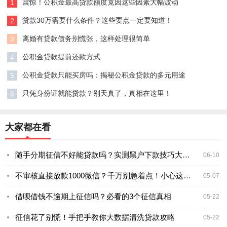
震惊！公积金最高贷款额度竟因这些因素大幅波动
1
贷款30万需要什么条件？这些要点一定要知道！
2
离婚有贷款债务别慌张，这样处理很简单
3
公积金贷款提前还款方式
4
公积金贷款只能买房吗：揭秘公积金贷款的多元用途
5
只凭身份证就能贷款？别天真了，真相在这里！
6
大家都在看
随手分期征信不好能贷款吗？实测黑户下款技巧大公开
06-10
不审核直接放款1000微信？千万别急着点！小心这些坑
05-07
借呗借钱不逾期上征信吗？必看的3个征信真相
05-22
征信花了别慌！手把手教你大数据清洗贷款攻略
05-22