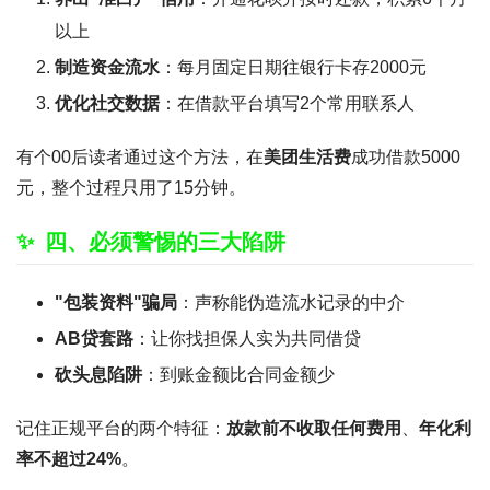
以上
制造资金流水
：每月固定日期往银行卡存2000元
优化社交数据
：在借款平台填写2个常用联系人
有个00后读者通过这个方法，在
美团生活费
成功借款5000
元，整个过程只用了15分钟。
四、必须警惕的三大陷阱
"包装资料"骗局
：声称能伪造流水记录的中介
AB贷套路
：让你找担保人实为共同借贷
砍头息陷阱
：到账金额比合同金额少
记住正规平台的两个特征：
放款前不收取任何费用
、
年化利
率不超过24%
。